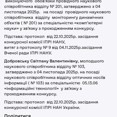
виконуючого обов’язки провідного наукового
співробітника відділу № 201, затверджено з 04
листопада 2025р. на посаді провідного наукового
співробітника відділу моніторингу динамічних
об’єктів ( № 201) за спеціальністю «комп’ютерні
науки» у зв’язку з проходженням конкурсу.
Підстава: протокол від 22.10.2025р. засідання
конкурсної комісії ІПРІ НАНУ,
витяг з протоколу № 9 від 04.11.2025р.засідання
Вченої ради ІПРІ НАНУ.
Добровську Світлану Валентинівну
, молодшого
наукового співробітника відділу № 103,
затверджено з 04 листопада 2025р. на посаді
наукового співробітника відділу оптичних носіїв
інформації ( № 103) за спеціальністю 05.13.06
«інформаційні технології» у зв’язку з
проходженням конкурсу.
Підстава: протокол від 22.10.2025р. засідання
конкурсної комісії ІПРІ НАН України.
Поділитися