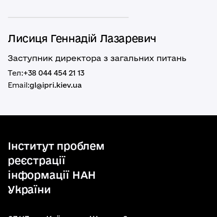
Лисиця Геннадій Лазаревич
Заступник директора з загальних питань
Тел:
+38 044 454 21 13
Email:
gl@ipri.kiev.ua
Інститут проблем
реєстрації
інформації НАН
України