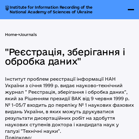
Institute for Information Recording of the
National Academy of Sciences of Ukraine
Home
->
Journals
"Реєстрація, зберігання і
обробка даних"
Інститут проблем реєстрації інформації НАН
України з січня 1999 р. видає науково-технічний
журнал " Реєстрація, зберігання і обробка даних",
який за Рішенням президії ВАК від 9 червня 1999 р.
№ 1-05/7 входить до переліку № 1 наукових фахових
видань України, в яких можуть друкуватися
результати дисертаційних робіт на здобуття
наукових ступенів доктора і кандидата наук у
галузі "Технічні науки".
Довідково: