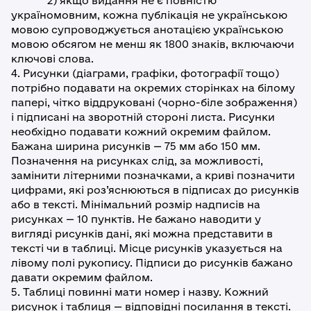
2) якщо видання не є повністю
україномовним, кожна публікація не українською
мовою супроводжується анотацією українською
мовою обсягом не менш як 1800 знаків, включаючи
ключові слова.
4. Рисунки (діаграми, графіки, фотографії тощо)
потрібно подавати на окремих сторінках на білому
папері, чітко віддруковані (чорно-біле зображення)
і підписані на зворотній стороні листа. Рисунки
необхідно подавати кожний окремим файлом.
Бажана ширина рисунків — 75 мм або 150 мм.
Позначення на рисунках слід, за можливості,
замінити літерними позначками, а криві позначити
цифрами, які роз’яснюються в підписах до рисунків
або в тексті. Мінімальний розмір надписів на
рисунках — 10 пунктів. Не бажано наводити у
вигляді рисунків дані, які можна представити в
тексті чи в таблиці. Місце рисунків указується на
лівому полі рукопису. Підписи до рисунків бажано
давати окремим файлом.
5. Таблиці повинні мати номер і назву. Кожний
рисунок і таблиця — відповідні посилання в тексті.