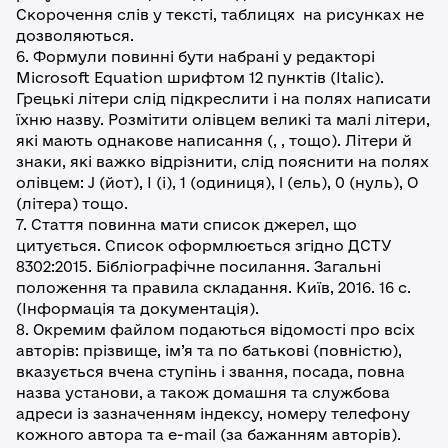
Скорочення слів у тексті, таблицях на рисунках не
дозволяються.
6. Формули повинні бути набрані у редакторі
Microsoft Equation шрифтом 12 пунктів (Italic).
Грецькі літери слід підкреслити і на полях написати
їхню назву. Розмітити олівцем великі та малі літери,
які мають однакове написання (, , тощо). Літери й
знаки, які важко відрізнити, слід пояснити на полях
олівцем: J (йот), I (і), 1 (одиниця), l (ель), 0 (нуль), О
(літера) тощо.
7. Стаття повинна мати список джерел, що
цитується. Список оформлюється згідно ДСТУ
8302:2015. Бібліографічне посилання. Загальні
положення та правила складання. Київ, 2016. 16 с.
(Інформація та документація).
8. Окремим файлом подаються відомості про всіх
авторів: прізвище, ім’я та по батькові (повністю),
вказується вчена ступінь і звання, посада, повна
назва установи, а також домашня та службова
адреси із зазначенням індексу, номеру телефону
кожного автора та e-mail (за бажанням авторів).