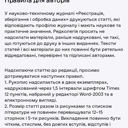
Правила для авторів
У науково-технічному журналі «Реєстрація,
зберігання і обробка даних» друкуються статті, які
відповідають профілю журналу і мають наукове та
практичне значення. Редколегія просить не
надсилати матеріали, раніше надруковані, чи такі,
що готуються до друку в інших виданнях. Тексти
статей і всі матеріали до них повинні бути ретельно
відредаговані, перевірені та підписані авторами.
Надсилаючи статтю до редакції, просимо
дотримуватися наступних правил.
1. Рукопис надсилається в двох екземплярах,
надрукований через 1,5 інтервали шрифтом Times
12 пунктів, набраний у редакторі Word-2003 та в
електронному вигляді.
2. Розмір статті разом із рисунками та списком
літератури не повинен перевищувати 12–15
сторінок і 5-ти рисунків. Викладення повинно бути
чітким, стислим, без довгих вступів, відступів і