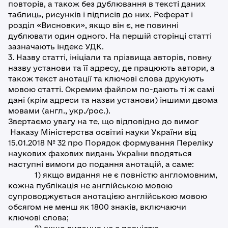
повторів, а також без дублювання в тексті даних
таблиць, рисунків і підписів до них. Реферат і
розділ «Висновки», якщо він є, не повинні
дублювати один одного. На першій сторінці статті
зазначають індекс УДК.
3. Назву статті, ініціали та прізвища авторів, повну
назву установи та її адресу, де працюють автори, а
також текст анотації та ключові слова друкують
мовою статті. Окремим файлом по-дають ті ж самі
дані (крім адреси та назви установи) іншими двома
мовами (англ., укр./рос.).
Звертаємо увагу на те, що відповідно до вимог
Наказу Міністерства освітиі науки України від
15.01.2018 № 32 про Порядок формування Переліку
наукових фахових видань України вводяться
наступні вимоги до подання анотацій, а саме:
1) якщо видання не є повністю англомовним,
кожна публікація не англійською мовою
супроводжується анотацією англійською мовою
обсягом не менш як 1800 знаків, включаючи
ключові слова;