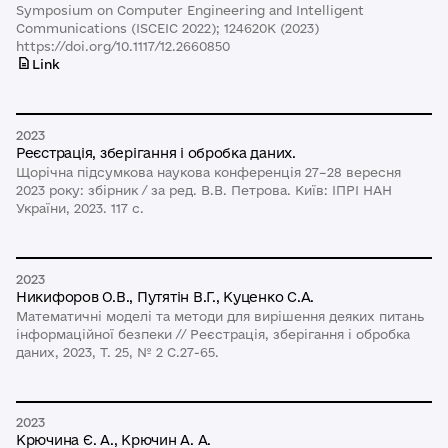
Symposium on Computer Engineering and Intelligent
Communications (ISCEIC 2022); 124620K (2023)
https://doi.org/10.1117/12.2660850
Link
2023
Реєстрація, зберігання і обробка даних.
Щорічна підсумкова наукова конференція 27–28 вересня
2023 року: збірник / за ред. В.В. Петрова. Київ: ІПРІ НАН
України, 2023. 117 с.
2023
Никифоров О.В., Путятін В.Г., Куценко С.А.
Математичні моделі та методи для вирішення деяких питань
інформаційної безпеки // Реєстрація, зберігання і обробка
даних, 2023, Т. 25, № 2 C.27-65.
2023
Крючина Є. А., Крючин А. А.