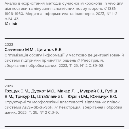
Aналіз використання методів сучасної мікроскопії in vivo для
діагностики та лікування злоякісних новоутворень // ISSN
1996-1960. Медична інформатика та інженерія. 2023, № 1-2
c.24-43.
Link
2023
Савченко М.М., Циганок В.В.
Оптимізація обсягу інформації у частково децентралізованій
системі підтримки прийняття рішень // Реєстрація,
зберігання і обробка даних, 2023, Т. 25, № 2 C.89-98.
2023
Грещук О.М., Дуркот М.О., Макар Л.І., Мудрий С.І., Рубіш
В.М., Трикур І.І., Штаблавий І.І., Юркін І.М., Юхимчук В.О.
Структурні та морфологічні властивості відпалених плівок
системи As
S
-Sb
S
-SbI
// Реєстрація, зберігання і обробка
2
3
2
3
3
даних, 2023, Т. 25, № 2 C.3-9.