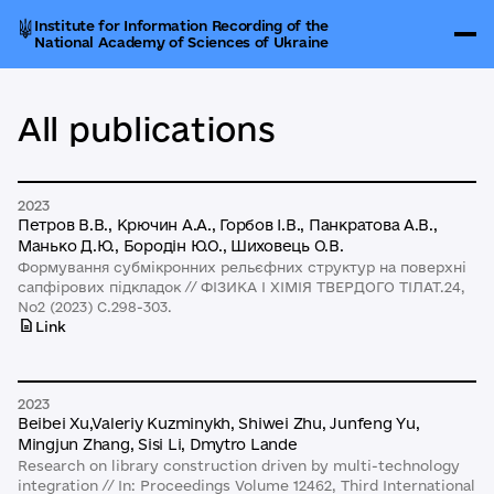
Institute for Information Recording of the
National Academy of Sciences of Ukraine
All publications
2023
Петров В.В., Крючин А.А., Горбов І.В., Панкратова А.В.,
Манько Д.Ю., Бородін Ю.О., Шиховець О.В.
Формування субмікронних рельєфних структур на поверхні
сапфірових підкладок // ФІЗИКА І ХІМІЯ ТВЕРДОГО ТІЛАТ.24,
No2 (2023) С.298-303.
Link
2023
Beibei Xu,Valeriy Kuzminykh, Shiwei Zhu, Junfeng Yu,
Mingjun Zhang, Sisi Li, Dmytro Lande
Research on library construction driven by multi-technology
integration // In: Proceedings Volume 12462, Third International