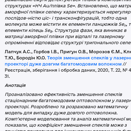
структурах «НЧ Au/плівка Se». Встановлено, що матр
аморфної плівки селену
характеризується нерегуля
послідов-ністю ціс- і трансконфігурацій, тобто одна
молекула може містити як елементи ланцюжків Se
,
т
n
елементи кілець Se
. Структура фази, яка виникає в
8
матриці аморфної плівки
при відпалі та лазерному
опроміненні відповідає структурі тригонального селе
Лапчук А.С., Горбов І.В., Пригун О.В., Морозов Є.М., К
Т.Ю., Бородін Ю.О.
Теорія зменшення спеклів у лазер
проекторі дуже довгим багатомодовим волокном
//
Реєстрація, зберігання і обробка даних, 2020, Т. 22, № 4,
31.
Анотація
Проаналізовано ефективність зменшення спеклів
стаціонарним багатомодовим оптоволокном у лазер
проекторі. Розроблено та розраховано математичну
модель для випадку дуже довгого оптоволокна.
Комп’ютерне моделювання та аналіз математичної м
показали, що коефіцієнт зменшення спеклів може з