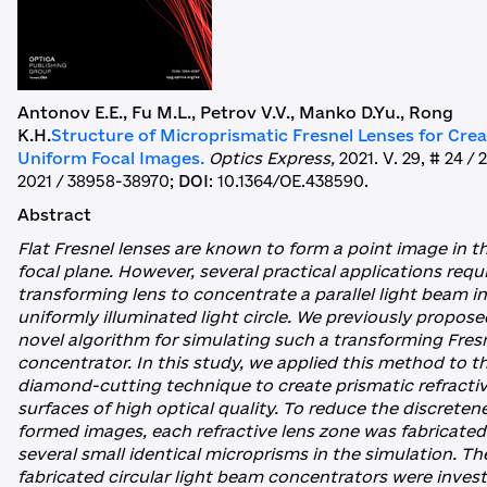
Antonov E.E., Fu M.L., Petrov V.V., Manko D.Yu., Rong
K.H.
Structure of Microprismatic Fresnel Lenses for Crea
Uniform Focal Images.
Optics Express,
2021. V. 29, # 24 /
2021 / 38958-38970;
DOI
: 10.1364/OE.438590.
Abstract
Flat Fresnel lenses are known to form a point image in t
focal plane. However, several practical applications requ
transforming lens to concentrate a parallel light beam in
uniformly illuminated light circle. We previously propose
novel algorithm for simulating such a transforming Fres
concentrator. In this study, we applied this method to t
diamond-cutting technique to create prismatic refracti
surfaces of high optical quality. To reduce the discreten
formed images, each refractive lens zone was fabricate
several small identical microprisms in the simulation. T
fabricated circular light beam concentrators were inves