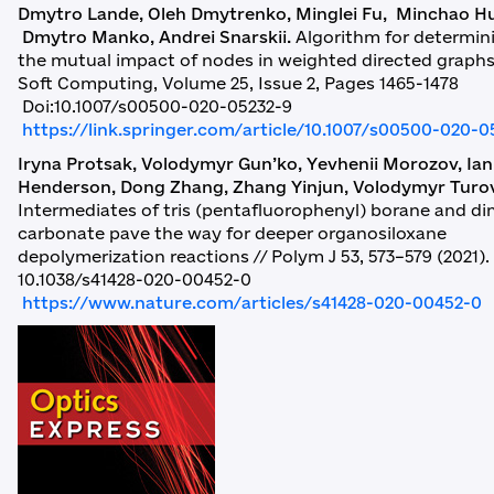
Dmytro Lande, Oleh Dmytrenko, Minglei Fu, Minchao Hu
Dmytro Manko, Andrei Snarskii.
Algorithm for determin
the mutual impact of nodes in weighted directed graphs
Soft Computing, Volume 25, Issue 2, Pages 1465-1478
Doi:10.1007/s00500-020-05232-9
https://link.springer.com/article/10.1007/s00500-020-0
Iryna Protsak, Volodymyr Gun’ko, Yevhenii Morozov, Ian
Henderson, Dong Zhang, Zhang Yinjun, Volodymyr Turov
Intermediates of tris (pentafluorophenyl) borane and di
carbonate pave the way for deeper organosiloxane
depolymerization reactions // Polym J 53, 573–579 (2021). 
10.1038/s41428-020-00452-0
https://www.nature.com/articles/s41428-020-00452-0