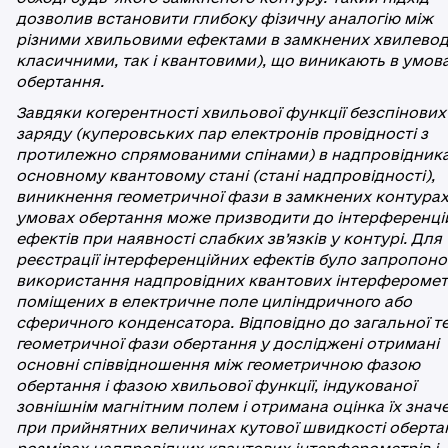
дозволив встановити глибоку фізичну аналогію між
різними хвильовими ефектами в замкнених хвилевод
класичними, так і квантовими), що виникають в умова
обертання.
Завдяки когерентності хвильової функції безспінових 
заряду (куперовських пар електронів провідності з
протилежно спрямованими спінами) в надпровідника
основному квантовому стані (стані надпровідності),
виникнення геометричної фази в замкнених контурах
умовах обертання може призводити до інтерференці
ефектів при наявності слабких зв’язків у контурі. Для
реєстрації інтерференційних ефектів було запропон
використання надпровідних квантових інтерферомет
поміщених в електричне поле циліндричного або
сферичного конденсатора. Відповідно до загальної те
геометричної фази обертання у досліджені отримані
основні співвідношення між геометричною фазою
обертання і фазою хвильової функції, індукованої
зовнішнім магнітним полем і отримана оцінка їх знач
при прийнятних величинах кутової швидкості оберта