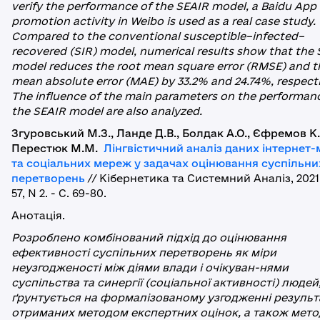
verify the performance of the SEAIR model, a Baidu App
promotion activity in Weibo is used as a real case study.
Compared to the conventional susceptible–infected–
recovered (SIR) model, numerical results show that the
model reduces the root mean square error (RMSE) and t
mean absolute error (MAE) by 33.2% and 24.74%, respecti
The influence of the main parameters on the performan
the SEAIR model are also analyzed.
Згуровський М.З., Ланде Д.В., Болдак А.О., Єфремов К.
Перестюк М.М.
Лінгвістичний аналіз даних інтернет-
та соціальних мереж у задачах оцінювання суспільни
перетворень
// Кібернетика та Системний Аналіз, 2021.
57, N 2. - C. 69-80.
Анотація.
Розроблено комбінований підхід до оцінювання
ефективності суспільних перетворень як міри
неузгодженості між діями влади і очікуван-нями
суспільства та синергії (соціальної активності) людей
ґрунтується на формалізованому узгодженні результа
отриманих методом експертних оцінок, а також мет