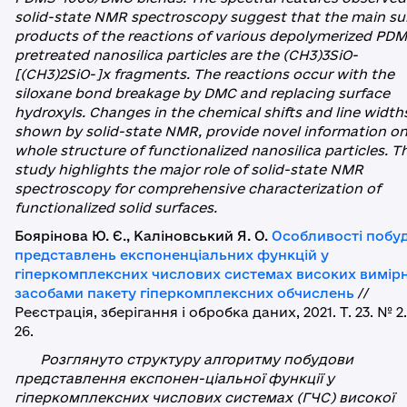
solid-state NMR spectroscopy suggest that the main su
products of the reactions of various depolymerized PDM
pretreated nanosilica particles are the (CH3)3SiO-
[(CH3)2SiO-]x fragments. The reactions occur with the
siloxane bond breakage by DMC and replacing surface
hydroxyls. Changes in the chemical shifts and line widths
shown by solid-state NMR, provide novel information on
whole structure of functionalized nanosilica particles. T
study highlights the major role of solid-state NMR
spectroscopy for comprehensive characterization of
functionalized solid surfaces.
Боярінова Ю. Є., Каліновський Я. О.
Особливості побу
представлень експоненціальних функцій у
гіперкомплексних числових системах високих вимір
засобами пакету гіперкомплексних обчислень
//
Реєстрація, зберігання і обробка даних, 2021. Т. 23. № 2.
26.
Розглянуто структуру алгоритму побудови
представлення експонен-ціальної функції у
гіперкомплексних числових системах (ГЧС) високої