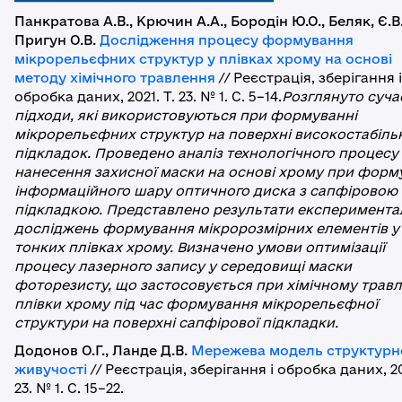
Панкратова А.В., Крючин А.А., Бородін Ю.О., Беляк, Є.В
Пригун О.В.
Дослідження процесу формування
мікрорельєфних структур у плівках хрому на основі
методу хімічного травлення
// Реєстрація, зберігання і
обробка даних, 2021. Т. 23. № 1. С. 5–14.
Розглянуто суча
підходи, які використовуються при формуванні
мікрорельєфних структур на поверхні високостабіль
підкладок. Проведено аналіз технологічного процесу
нанесення захисної маски на основі хрому при форм
інформаційного шару оптичного диска з сапфіровою
підкладкою. Представлено результати експеримента
досліджень формування мікророзмірних елементів у
тонких плівках хрому. Визначено умови оптимізації
процесу лазерного запису у середовищі маски
фоторезисту, що застосовується при хімічному травл
плівки хрому під час формування мікрорельєфної
структури на поверхні сапфірової підкладки.
Додонов О.Г., Ланде Д.В.
Мережева модель структурн
живучості
// Реєстрація, зберігання і обробка даних, 20
23. № 1. С. 15–22.