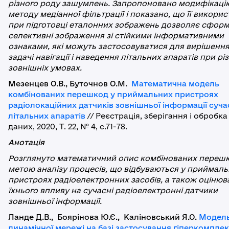
різного роду зашумлень. Запропоновано модифікаці
методу медіанної фільтрації і показано, що її викори
при підготовці еталонних зображень дозволяє сфор
селективні зображення зі стійкими інформативними
ознаками, які можуть застосовуватися для вирішенн
задачі навігації і наведення літальних апаратів при рі
зовнішніх умовах.
Мезенцев О.В., Буточнов О.М.
Математична модель
комбінованих перешкод у приймальних пристроях
радіолокаційних датчиків зовнішньої інформації суч
літальних апаратів
// Реєстрація, зберігання і обробка
даних, 2020, Т. 22, № 4, с.71-78.
Анотація
Розглянуто математичний опис комбінованих перешк
метою аналізу процесів, що відбуваються у приймал
пристроях радіоелектронних засобів, а також оцінюв
їхнього впливу на сучасні радіоелектронні датчики
зовнішньої інформації.
Ланде Д.В., Боярінова Ю.Є., Каліновський Я.О.
Модел
динамічної мережі на базі застосування гіперкомпле