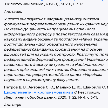
Бібліотечний вісник., 6 (260)., 2020., С.7-13.
Анотація:
У статті аналізуються напрями розвитку системи
формування реферативної бази даних «Україніка нау
Показано доцільність напрацювання спільного
інформаційного ресурсу з повнотекстовими базами 
наукових видань України та порталом «Наука України
доступ до знань» для оперативного наповнення
реферативної бази даних, формування на її основі
відомостей для наукових портфоліо. Розглянуто пот
реферативної інформації при формуванні Українсько
національного індексу цитування та Національного
репозиторію академічних текстів. Окреслено завданн
перетворення реферативної бази даних «Україніка
наукова» в наукометричну базу даних.
Петров В. В., Антонов Є. Є., Манько Д. Ю., Шанойло С. 
Двохелементні мікропризмові лінзи
// Реєстрація,
зберігання і обробка даних, 2020, Т. 22, № 4, с.3-11.
Анотація