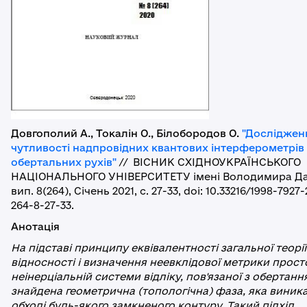
Довгополий А., Токалін О., Білобородов О.
"Досліджен
чутливості надпровідних квантових інтерферометрів
обертальних рухів"
// ВІСНИК СХІДНОУКРАЇНСЬКОГО
НАЦІОНАЛЬНОГО УНІВЕРСИТЕТУ імені Володимира Да
вип. 8(264), Січень 2021, с. 27-33, doi: 10.33216/1998-7927
264-8-27-33.
Анотація
На підставі принципу еквівалентності загальної теорії
відносності і визначення неевклідової метрики прост
неінерціальній системи відліку, пов'язаної з обертанн
знайдена геометрична (топологічна) фаза, яка виник
обході будь-якого замкненого контуру. Такий підхід