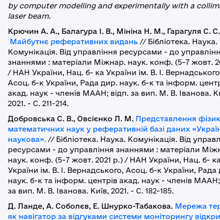
by computer modelling and experimentally with a colli
laser beam.
Крючин А. А., Балагура І. В., Мініна Н. М., Гарагуля С. С.
Майбутнє реферативних видань
// Бібліотека. Наука.
Комунікація. Від управління ресурсами - до управлін
знаннями : матеріали Міжнар. наук. конф. (5-7 жовт. 20
/ НАН України, Нац. б- ка України ім. В. І. Вернадського
Асоц. б-к України, Рада дир. наук. б-к та інформ. цент
акад. наук - членів МААН; відп. за вип. М. В. Іванова. К
2021. - С. 211-214.
Добровська С. В., Овсієнко Л. М.
Представлення фізик
математичних наук у реферативній базі даних «Украї
наукова».
// Бібліотека. Наука. Комунікація. Від управ
ресурсами - до управління знаннями : матеріали Між
наук. конф. (5-7 жовт. 2021 р.) / НАН України, Нац. б- к
України ім. В. І. Вернадського, Асоц. б-к України, Рада
наук. б-к та інформ. центрів акад. наук - членів МААН;
за вип. М. В. Іванова. Київ, 2021. - С. 182-185.
Д. Ланде, А. Соболєв, Е. Шнурко-Табакова.
Мережа тер
як навігатор за відгуками системи моніторингу відкр