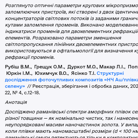
Розглянуто оптичні параметри кругових мікропризм
заломлюючих пристроїв, які створені з двох ідентичн
концентраторів світлових потоків із заданими грани
кутами заломлення променів. Виконано моделюванн
індикатриси променів для двохелементних рефракці
елементів. Розраховано параметри зменшення
світлопропускання лінійних двохелементних пристрої
використовуються в офтальмології для визначення к
рефракції променів.
Рубіш В.М., Грещук О.М., Дуркот М.О., Макар Л.І., Поп
Юркін І.М., Юхимчук В.О., Ясінко Т.І.
Структурні
дослідження фоточутливих композитів «НЧ Au/плівк
селену»
// Реєстрація, зберігання і обробка даних, 202
22, № 4, с.12-18.
Анотація
Досліджено раманівські спектри аморфних плівок с
різної товщини — як номінально чистих, так і нанесен
неупорядковані масиви наночастинок золота. У випа
коли плівки мають наномасштабні розміри (d < 100 н
раманівські смуги детектуються тільки в композитни