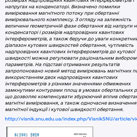
розмірах надпровідних квантових інтерферометрів і
напругах на конденсаторі. Визначено помилки
вимірювання магнітного потоку при обертанні
вимірювального комплексу. З огляду на залежність
величини геометричній фази обертання від напруги н
конденсаторі і розмірів надпровідних квантових
інтерферометрів, а також беручи до уваги конкретни
діапазон кутових швидкостей обертання, чутливість
надпровідних квантових інтерферометрів до кутової
швидкості можна регулювати раціональним вибором
параметрів. На підставі отриманих результатів
запропоновано новий метод вимірювань магнітних по
використанням двох надпровідних квантових
інтерферометрів з різними значеннями обмежених
замкнутими контурами площ в умовах обертальних ру
що дозволяє компенсувати збурюючий вплив оберта
магнітні вимірювання, а також одночасне визначення
магнітної індукції і кутової швидкості обертання.
http://visnik.snu.edu.ua/index.php/VisnikSNU/article/v