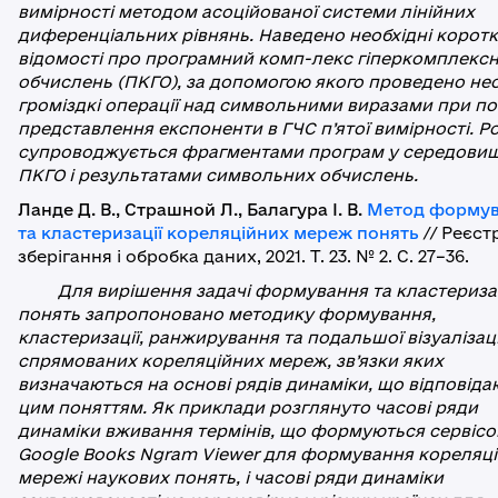
вимірності методом асоційованої системи лінійних
диференціальних рівнянь. Наведено необхідні коротк
відомості про програмний комп-лекс гіперкомплекс
обчислень (ПКГО), за допомогою якого проведено нео
громіздкі операції над символьними виразами при по
представлення експоненти в ГЧС п’ятої вимірності. Р
супроводжується фрагментами програм у середовищ
ПКГО і результатами символьних обчислень.
Ланде Д. В., Страшной Л., Балагура І. В.
Метод форму
та кластеризації кореляційних мереж понять
// Реєст
зберігання і обробка даних, 2021. Т. 23. № 2. С. 27–36.
Для вирішення задачі формування та кластеризац
понять запропоновано методику формування,
кластеризації, ранжирування та подальшої візуалізаці
спрямованих кореляційних мереж, зв’язки яких
визначаються на основі рядів динаміки, що відповіда
цим поняттям. Як приклади розглянуто часові ряди
динаміки вживання термінів, що формуються сервіс
Google Books Ngram Viewer для формування кореляці
мережі наукових понять, і часові ряди динаміки