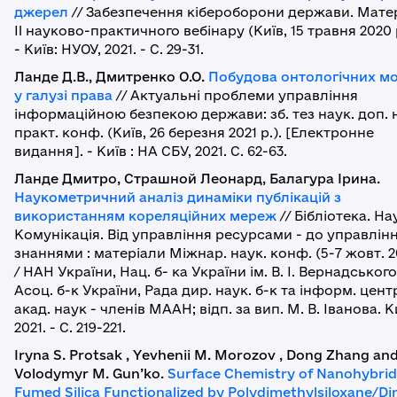
джерел
// Забезпечення кібероборони держави. Мате
II науково-практичного вебінару (Київ, 15 травня 2020 
- Київ: НУОУ, 2021. - C. 29-31.
Ланде Д.В., Дмитренко О.О.
Побудова онтологічних м
у галузі права
// Актуальні проблеми управління
інформаційною безпекою держави: зб. тез наук. доп. 
практ. конф. (Київ, 26 березня 2021 р.). [Електронне
видання]. - Київ : НА СБУ, 2021. C. 62-63.
Ланде Дмитро, Страшной Леонард, Балагура Ірина.
Наукометричний аналіз динаміки публікацій з
використанням кореляційних мереж
// Бібліотека. На
Комунікація. Від управління ресурсами - до управлін
знаннями : матеріали Міжнар. наук. конф. (5-7 жовт. 20
/ НАН України, Нац. б- ка України ім. В. І. Вернадського
Асоц. б-к України, Рада дир. наук. б-к та інформ. цент
акад. наук - членів МААН; відп. за вип. М. В. Іванова. К
2021. - С. 219-221.
Iryna S. Protsak , Yevhenii M. Morozov , Dong Zhang an
Volodymyr M. Gun’ko.
Surface Chemistry of Nanohybrid
Fumed Silica Functionalized by Polydimethylsiloxane/Di