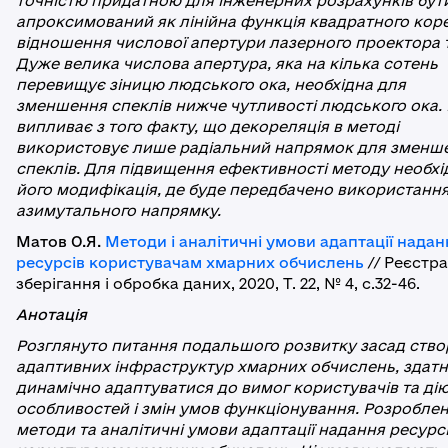
точністю придатною для інженерних розрахунків бут
апроксимований як лінійна функція квадратного кор
відношення числової апертури лазерного проектора т
Дуже велика числова апертура, яка на кілька сотень
перевищує зіницю людського ока, необхідна для
зменшення спеклів нижче чутливості людського ока.
випливає з того факту, що декореляція в методі
використовує лише радіальний напрямок для зменш
спеклів. Для підвищення ефективності методу необхі
його модифікація, де буде передбачено використанн
азимутального напрямку.
Матов О.Я.
Методи і аналітичні умови адаптації надан
ресурсів користувачам хмарних обчислень
// Реєстра
зберігання і обробка даних, 2020, Т. 22, № 4, с.32-46.
Анотація
Розглянуто питання подальшого розвитку засад ств
адаптивних інфраструктур хмарних обчислень, здат
динамічно адаптуватися до вимог користувачів та ді
особливостей і змін умов функціонування. Розробле
методи та аналітичні умови адаптації надання ресурс