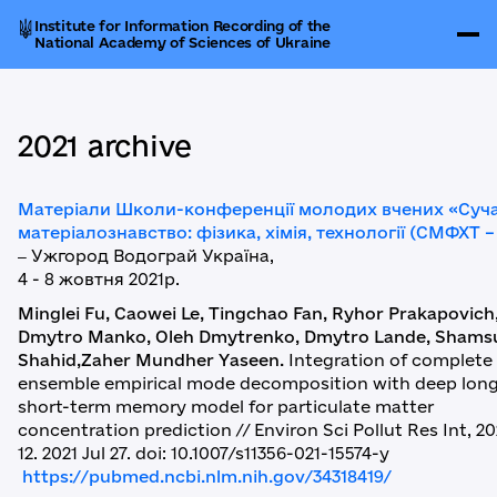
Institute for Information Recording of the
National Academy of Sciences of Ukraine
2021 archive
Матеріали Школи-конференції молодих вчених «Суч
матеріалознавство: фізика, хімія, технології (СМФХТ –
‒
Ужгород Водограй Україна,
4 - 8 жовтня 2021р.
Minglei Fu, Caowei Le, Tingchao Fan, Ryhor Prakapovich
Dmytro Manko, Oleh Dmytrenko, Dmytro Lande, Shams
Shahid,Zaher Mundher Yaseen.
Integration of complete
ensemble empirical mode decomposition with deep lon
short-term memory model for particulate matter
concentration prediction // Environ Sci Pollut Res Int, 202
12. 2021 Jul 27. doi: 10.1007/s11356-021-15574-y
https://pubmed.ncbi.nlm.nih.gov/34318419/