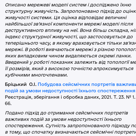
Описано мережеві моделі систем і досліджено їхню
структурну живучість. Запропоновано підхід до оцін
живучості системи. Ця оцінка відповідає величині
найбільшої зв’язної компоненти мережі моделі після
деструктивного впливу на неї. Вона більш складна, ні
індекс структурної живучості, що застосовується до
теперішнього часу, в якому враховується тільки зв’яз
мережі. В роботі вивчаються мережі з різною топологі
яких випадковим чином видаляються окремі ланки.
Введений у роботі показник залежить від топології ме
її розмірів, який з високою точністю апроксимується
кубічними многочленами.
Бріцький
О.І.
Побудова сейсмічних портретів важлив
подій за умови недоступності їхнього спостереження
Реєстрація, зберігання і обробка даних, 2021. Т. 23. № 1.
66.
Подано підхід до отримання сейсмічних портретів
важливих подій за умови недоступності їхнього
спостереження. Сутність запропонованого підходу п
в тому, що спочатку визначаються сейсмічні портрет