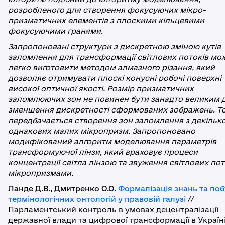
розробленого для створення фокусуючих мікро­
призматичних елементів з плоскими кільцевими
фокусуючими гранями.
Запропоновані структури з дискретною зміною кутів
заломлення для трансформації світлових потоків мо
легко виготовити методом алмазного різання, який
дозволяє отримувати плоскі конусні робочі поверхні
високої оптичної якості. Розмір призматичних
заломлюючих зон не повинен бути занадто великим 
зменшення дискретності сформованих зобра­жень. Т
передбачається створення зон заломлення з декільк
однакових малих мікро­призм. Запропоновано
модифікований алгоритм моделювання параметрів
трансфор­муючої лінзи, який враховує процеси
концентрації світла лінзою та звуження світлових по­т
мікропризмами.
Ланде Д.В., Дмитренко О.О.
Формалізація знань та по
термінологічних онтологій у правовій галузі
//
Парламентський контроль в умовах децентралізації
державної влади та цифрової трансформації в Україні