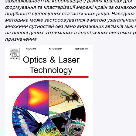
захворюваності на коронавірус у різних країнах для
формування та кластерізації мережі країн за ознакою
подібності відповідних статистичних рядів. Наведена
методика може застосовуватися з метою узагальнен
множини сутностей без явно виражених зв’язків між
на основі даних, отриманих в аналітичних системах р
призначення