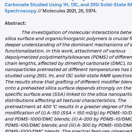
Carbonate Studied Using 1H, 13C, and 29Si Solid-State 
Spectroscopy
// Molecules
2021
, 26, 5974.
Abstract:
The investigation of molecular interactions betw
silica surface and organic/inorganic polymers is crucial f
deeper understanding of the dominant mechanisms of s
functionalization. In this work, attachment of various
depolymerized polydimethylsiloxanes (PDMS) of differen
chain lengths, affected by dimethyl carbonate (DMC), to 
nanoparticles pretreated at different temperatures has 
studied using 29Si, 1H, and 13C solid-state NMR spectro
The results show that grafting of different modifier blen
onto a preheated silica surface depends strongly on the
specific surface area (SSA) linked to the silica nanopartic
distributions affecting all textural characteristics. The
pretreatment at 400 °C results in a greater degree of the
modification of (i) A-150 (SSA = 150 m2/g) by PDMS-10/
and PDMS-1000/DMC blends; (ii) A-200 by PDMS-10/DM
PDMS-100/DMC blends; and (iii) A-300 by PDMS-100/DM
PDMS-1000/DMC blends. The spectral features observed