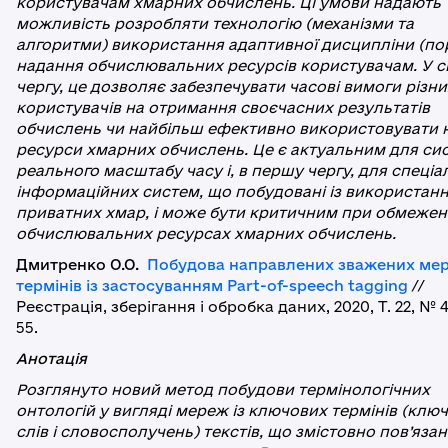
користувачам хмарних обчислень. Ці умови надають
можливість розробляти технологію (механізми та
алгоритми) використання адаптивної дисципліни (по
надання обчислювальних ресурсів користувачам. У 
чергу, це дозволяє забезпечувати часові вимоги різни
користувачів на отримання своєчасних результатів
обчислень чи найбільш ефективно використовувати 
ресурси хмарних обчислень.
Це є актуальним для си
реального масштабу часу і, в першу чергу, для спеці
інформаційних систем, що побудовані із використан
приватних хмар, і може бути критичним при обмеже
обчислювальних ресурсах хмарних обчислень.
Дмитренко О.О.
Побудова направлених зважених ме
термінів із застосуванням Part-of-speech tagging
//
Реєстрація, зберігання і обробка даних, 2020, Т. 22, № 4
55.
Анотація
Розглянуто новий метод побудови термінологічних
онтологій у вигляді мереж із ключових термінів (клю
слів і словосполучень) текстів, що змістовно пов’язані