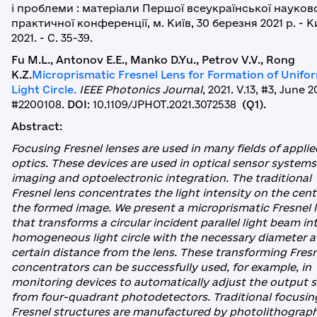
і проблеми : матеріали Першої всеукраїнської науков
практичної конференції, м. Київ, 30 березня 2021 р. - Ки
2021. - C. 35-39.
Fu M.L., Antonov E.E., Manko D.Yu., Petrov V.V., Rong
K.Z.
Microprismatic Fresnel Lens for Formation of Unifo
Light Circle.
IEEE Photonics Journal
, 2021. V.13, #3, June 2
#2200108.
DOI
: 10.1109/JPHOT.2021.3072538
(Q1).
Abstract:
Focusing Fresnel lenses are used in many fields of applie
optics. These devices are used in optical sensor systems
imaging and optoelectronic integration. The traditional
Fresnel lens concentrates the light intensity on the cent
the formed image. We present a microprismatic Fresnel 
that transforms a circular incident parallel light beam in
homogeneous light circle with the necessary diameter a
certain distance from the lens. These transforming Fres
concentrators can be successfully used, for example, in
monitoring devices to automatically adjust the output s
from four-quadrant photodetectors. Traditional focusin
Fresnel structures are manufactured by photolithograph