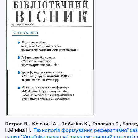
Петров В., Крючин А., Лобузіна К., Гарагуля С., Балаг
І.,Мініна Н.
Технологія формування реферативної ба
даних "Україніка наукова": наукометричний потенціа