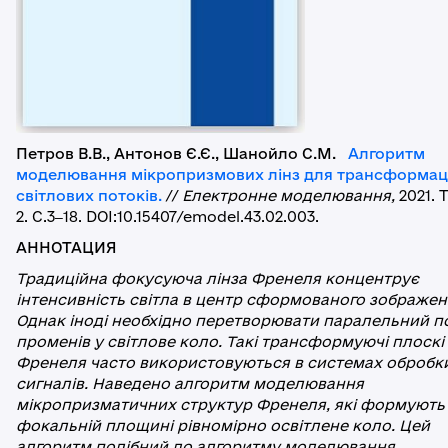
Петров В.В., Антонов Є.Є., Шанойло С.М.
Алгоритм
моделювання мікропризмових лінз для трансформаці
світлових потоків.
//
Електронне моделювання,
2021. 
2. С.3‒18. DOI:10.15407/emodel.43.02.003.
АННОТАЦИЯ
Традиційна фокусуюча лінза Френеля концентрує
інтенсивність світла в центр сформо­ваного зображен
Однак іноді необхідно перетворювати паралельний п
променів у світлове коло. Такі трансформуючі плоскі
Френеля часто використовуються в сис­темах обробк
сигналів. Наведено алгоритм моделювання
мікропризматичних структур Френеля, які формують
фокальній площині рівномірно освітлене коло. Цей
алгоритм подібний до алгоритму моделювання,