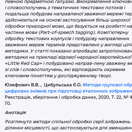
певною предметною галуззю. Виокремлення ключови
і словосполучень з тематичних текстових потоків і
подальша побудова направленої зваженої мережі тер
здійснюються на основі застосування більш широкої
обробки природної мови, що базується на розбитті на
частини мови (Part-of-speech tagging). Комп’ютерну
обробку текстових корпусів і побудову направлених
зважених мереж термінів представлено у вигляді цілі
методики. У статті показано апробацію запропонован
методики на прикладі відомої народної європейської
«Little Red Cap» і побудовано направ-лену зважену 
зі слів і словосполучень, які відповідають окремим
ключовим поняттям у досліджуваному творі.
Юзефович В.В. , Цибульська Є.О.
Методи групової об
цифрових знімків при підготовці еталонних зображе
Реєстрація, зберігання і обробка даних, 2020, Т. 22, № 4
70.
Анотація
Розглянуто методи спільної обробки серії зображень 
ділянки місцевості, що застосовуються для зменшен