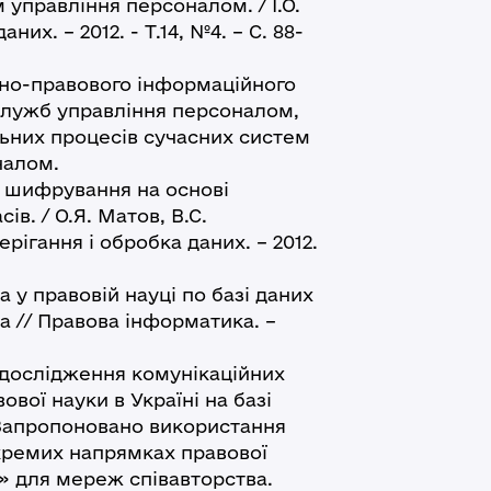
управління персоналом. / І.О.
их. – 2012. - Т.14, №4. – С. 88-
-правового інформаційного
 служб управління персоналом,
льних процесів сучасних систем
налом.
в шифрування на основі
в. / О.Я. Матов, В.С.
рігання і обробка даних. – 2012.
у правовій науці по базі даних
ра // Правова інформатика. –
ослідження комунікаційних
ової науки в Україні на базі
 Запропоновано використання
кремих напрямках правової
» для мереж співавторства.