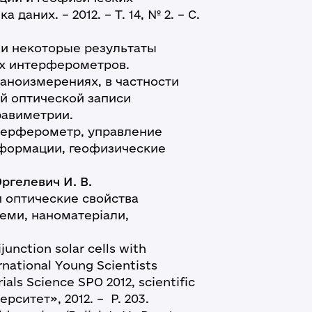
 даних. – 2012. – Т. 14, № 2. – С.
 некоторые результаты
х интерферометров.
аноизмерениях, в частности
й оптической записи
равиметрии.
терферометр, управление
формации, геофизические
Юргелевич И. В.
 оптические свойства
еми, наноматеріали,
unction solar cells with
ernational Young Scientists
ls Science SPO 2012, scientific
ерситет», 2012. – Р. 203.