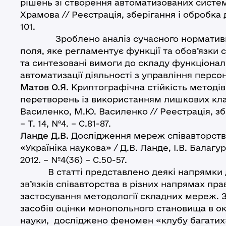
рішень зі створення автоматизованих систем 
Храмова // Реєстрація, зберігання і обробка дан
101.
Зроблено аналіз сучасного нормативно
поля, яке регламентує функції та обов’язки
та синтезовані вимоги до складу функціона
автоматизації діяльності з управління персо
Матов О.Я.
Криптографічна стійкість методі
перетворень із використанням лишкових класі
Василенко, М.Ю. Василенко // Реестрація, збе
– Т. 14, №4. – С.81-87.
Ланде Д.В.
Дослідження мереж співавторства 
«Україніка наукова» / Д.В. Ланде, І.В. Балагу
2012. – №4(36) – С.50-57.
В статті представлено деякі напрямки д
зв’язків співавторства в різних напрямах прав
застосування методології складних мереж.
засобів оцінки монопольного становища в о
науки, досліджено феномен «клубу багатих