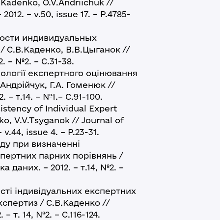
.Kadenko, O.V.Andriichuk //
012. – v.50, issue 17. – P.4785-
ости индивидуальных
 С.В.Каденко, В.В.Цыганок //
– №2. – С.31-38.
ології експертного оцінювання
 Андрійчук, Г.А. Гоменюк //
 – т.14. – №1.– С.91-100.
stency of Individual Expert
o, V.V.Tsyganok // Journal of
.44, issue 4. – P.23-31.
ду при визначенні
пертних парних порівнянь /
а даних. – 2012. – т.14, №2. –
ті індивідуальних експертних
спертиз / С.В.Каденко //
 т. 14, №2. – С.116-124.