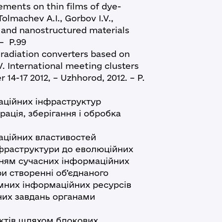
ements on thin films of dye-
lmachev A.I., Gorbov I.V.,
s and nanostructured materials
 – P.99
s radiation converters based on
. International meeting clusters
14-17 2012, – Uzhhorod, 2012. – P.
аційних інфраструктур
трація, зберігання і обробка
ційних властивостей
нфраструктури до еволюційних
нням сучасних інформаційних
ри створенні об’єднаного
мних інформаційних ресурсів
них завдань органами
ктів шляхом блокових