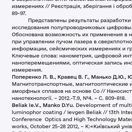
измерениях // Реєстрація, зберігання і обробка
89-97.
Представлены результаты разработки и
исследования полупроводниковых цифровы
Обоснована возможность их применения в н
при управлении лучом лазера в сверхплотно
информации, сейсмических измерениях и г
Ключевые слова: нанометрия, цифровой ин
наноперемещениями, оптическая запись ин
измерения.
Поперенко Л. В., Кравец В. Г., Манько Д.Ю., 
Магнитотранспортные, магнитооптические и
аморфных сплавов на основе Со // Наносист
нанотехнології. – 2012.-Т.9, №4. – С. 809-818.
Beliak Ie.V., Manko D.Yu.
Development of multij
luminophor coating / Ievgen Beliak // 13th Int
Conference Optics and High Technology Materia
works, October 25-28 2012, – K:«Київський унів