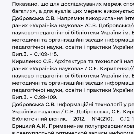
Показано, що для досліджуваних мереж спо
багатих», а для вузлів цих мереж виконуєть
Добровська С.В.
Напрямки використання інт
даних «Україніка наукова» /С.В. Добровська/
науково-педагогічної бібліотеки України ім.
методичні та організаційні засади інформац
педагогічної науки, освіти і практики України:
Вип.3. – С.109-115.
Кириленко С.Е.
Архітектура та технології н
даних «Україніка наукова» / С.Е. Кириленко/
науково-педагогічної бібліотеки України ім.
методичні та організаційні засади інформац
педагогічної науки, освіти і практики України:
Вип.3. – С.99-109.
Добровська С.В.
Інформаційні технології у р
Україніка наукова / С.В. Добровська, С.Е. Кир
Бібліотечний вісник. – 2012. – №4(210). – C.12-1
Брицкий А.И.
Применение полупроводников
в сверхплотной оптической записи информа