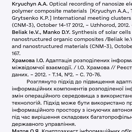
Kryuchyn A.A.
Optical recording of nanosize el
polymer composite materials [Kryuchyn A.A., To
Grytsenko K.P.] International meeting cluster
(CNM-3), October 14-17 2012, – Uzhhorod, 2012.
Beliak Ie.V., Manko D.Y.
Synthesis of solar cell
nanostructured organic composites /Beliak Ie.V
and nanostructured materials (CNM-3), October 
167.
Храмова І.О.
Адаптація розподілених інформ
міжвідомчої взаємодії. / І.О. Храмова // Реєс
даних. – 2012. - Т.14, №2. – С. 70-76.
Розглянуто підхід до підвищення адапта
інформаційних компонентів розподіленої і
змін операційного середовища з використа
технологій. Підхід може бути використано п
інформаційного простору з існуючих автоно
під час вирішення складових багатопрофіль
державного управління.
Матов О.Я.
Криптозахист інформаційних об’є