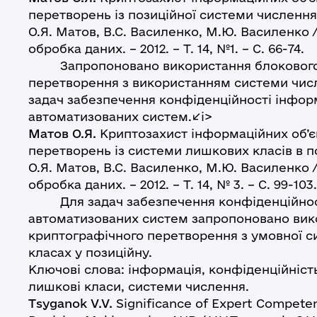
перетворень із позиційної системи числення
О.Я. Матов, В.С. Василенко, М.Ю. Василенко /
обробка даних. – 2012. – Т. 14, №1. – С. 66-74.
Запропоновано використання блокового 
перетворення з використанням системи чис
задач забезпечення конфіденційності інформ
автоматизованих систем.</i>
Матов О.Я.
Криптозахист інформаційних об’є
перетворень із системи лишкових класів в п
О.Я. Матов, В.С. Василенко, М.Ю. Василенко /
обробка даних. – 2012. – Т. 14, № 3. – С. 99-103.
Для задач забезпечення конфіденційності
автоматизованих систем запропоновано вик
криптографічного перетворення з умовної 
класах у позиційну.
Ключові слова: інформація, конфіденційніст
лишкові класи, системи числення.
Tsyganok V.V.
Significance of Expert Competen