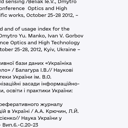
d sensing /Beliak Ie.V., Dmytro
Conference Optics and High
fic works, October 25-28 2012, –
d and of usage index for the
a, Dmytro Yu. Manko, Ivan V. Gorbov
rence Optics and High Technology
tober 25-28, 2012, Kyiv, Ukraine –
вної бази даних «Україніка
» / Балагура І.В.// Наукові
еки України ім. В.О.
ізаційні засади інформаційно-
, освіти і практики України:
 реферативного журналу
 в Україні / А.А. Крючин, Л.Й.
сієнко// Наука України у
 Вип.6.-С.20-23