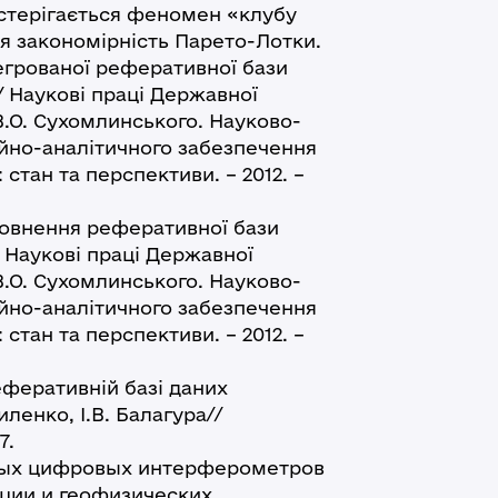
стерігається феномен «клубу
ся закономірність Парето-Лотки.
егрованої реферативної бази
/ Наукові праці Державної
 В.О. Сухомлинського. Науково-
ійно-аналітичного забезпечення
 стан та перспективи. – 2012. –
аповнення реферативної бази
/ Наукові праці Державної
 В.О. Сухомлинського. Науково-
ійно-аналітичного забезпечення
 стан та перспективи. – 2012. –
еферативній базі даних
иленко, І.В. Балагура//
7.
ых цифровых интерферометров
ции и геофизических