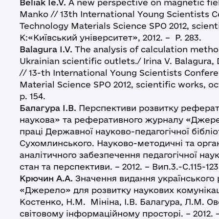
Beliak Ie.V.
А new perspective on magnetic fiel
Manko // 13th International Young Scientists 
Technology Materials Science SPO 2012, scienti
K:«Київський університет», 2012. – Р. 283.
Balagura I.V.
The analysis of calculation metho
Ukrainian scientific outlets./ Irina V. Balagur
// 13-th International Young Scientists Confe
Material Science SPO 2012, scientific works, oc
p. 154.
Балагура І.В.
Перспективи розвитку реферати
наукова» та реферативного журналу «Джерело
праці Державної науково-педагогічної бібліот
Сухомлинського. Науково-методичні та орган
аналітичного забезпечення педагогічної науки
стан та перспективи. – 2012. – Вип.3.-С.115-123
Крючин А.А.
Значення видання українського
«Джерело» для розвитку наукових комунікацій
Костенко, Н.М. Мініна, І.В. Балагура, Л.М. Ов
світовому інформаційному просторі. – 2012. –