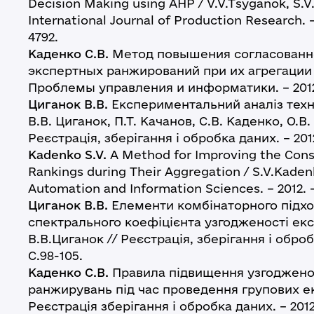
Decision Making using AHP / V.V.Tsyganok, S.V
International Journal of Production Research. – 2
4792.
Каденко С.В.
Метод повышения согласованн
экспертных ранжирований при их агрегации /
Проблемы управления и информатики. – 2012. 
Циганок В.В.
Експериментальний аналіз техн
В.В. Циганок, П.Т. Качанов, С.В. Каденко, О.В.
Реєстрація, зберігання і обробка даних. – 2012.
Kadenko S.V.
A Method for Improving the Consi
Rankings during Their Aggregation / S.V.Kadenk
Automation and Information Sciences. – 2012. – v
Циганок В.В.
Елементи комбінаторного підхо
спектрального коефіцієнта узгодженості екс
В.В.Циганок // Реєстрація, зберігання і обробк
С.98-105.
Каденко С.В.
Правила підвищення узгодженос
ранжирувань під час проведення групових ек
Реєстрація зберігання і обробка даних. – 2012. –