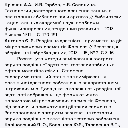
Крючин А.А., И.В. Горбов, Н.В. Солонина.
Технологии долгосрочного хранения данных в
электронных библиотеках и архивах // Библиотеки
национальных академий наук: проблемы
функционирования, тенденции развития. - 2013.-
Выпуск №11. – С. 170-181.
Антонов Є. Є.
Роздільна здатність і призматична дія
мікропризмових елементів Френеля // Реєстрація,
зберігання і обробка даних, 2013. – 15, № 2–С.3-16.
Розглянуто методи вимірювання гостроти
зору та роздільної здатності тестових таблиць в
офтальмології та фізиці. Створено
експериментальний стенд для вимірювання
роздільної здатності зображень з використанням
штрихових мір. Досліджено залежність роздільної
здатності зображень, що формуються за
допомогою мікропризмових елементів Френеля,
від величини призматичної дії таких елементів.
Запропоновано алгоритм визначення гостроти
зору за роздільною здатністю тестових зображень.
Каліновський Я. О., Боярінова Ю.Є., Тарасенко В.П.,