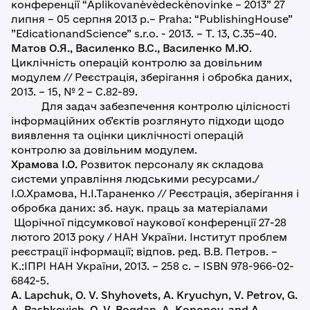
конференції “Aplikovanѐvѐdeckѐnovinke – 2013” 27
липня – 05 серпня 2013 р.– Praha: “PublishingHouse”
”EdicationandScience” s.r.o. - 2013. – Т. 13, С.35–40.
Матов О.Я., Василенко В.С., Василенко М.Ю
.
Циклічність операцій контролю за довільним
модулем // Реєстрація, зберігання і обробка даних,
2013. – 15, № 2 – С.82-89.
Для задач забезпечення контролю цілісності
інформаційних об’єктів розглянуто підходи щодо
виявлення та оцінки циклічності операцій
контролю за довільним модулем.
Храмова І.О.
Розвиток персоналу як складова
системи управління людськими ресурсами./
І.О.Храмова, Н.І.Тараненко // Реєстрація, зберігання і
обробка даних: зб. наук. праць за матеріалами
Щорічної підсумкової наукової конференції 27-28
лютого 2013 року / НАН України. Інститут проблем
реєстрації інформації; відпов. ред. В.В. Петров. –
К.:ІПРІ НАН України, 2013. – 258 с. – ISBN 978-966-02-
6842-5.
A. Lapchuk, O. V. Shyhovets, A. Kryuchyn, V. Petrov, G.
A. Pashkevich, O. V. Bogdan, A. Kononov, and A.