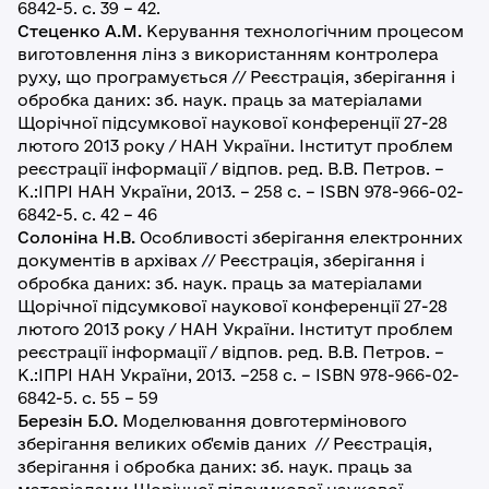
6842-5. с. 39 – 42.
Стеценко А.М.
Керування технологічним процесом
виготовлення лінз з використанням контролера
руху, що програмується // Реєстрація, зберігання і
обробка даних: зб. наук. праць за матеріалами
Щорічної підсумкової наукової конференції 27-28
лютого 2013 року / НАН України. Інститут проблем
реєстрації інформації / відпов. ред. В.В. Петров. –
К.:ІПРІ НАН України, 2013. – 258 с. – ISBN 978-966-02-
6842-5. с. 42 – 46
Солоніна Н.В.
Особливості зберігання електронних
документів в архівах // Реєстрація, зберігання і
обробка даних: зб. наук. праць за матеріалами
Щорічної підсумкової наукової конференції 27-28
лютого 2013 року / НАН України. Інститут проблем
реєстрації інформації / відпов. ред. В.В. Петров. –
К.:ІПРІ НАН України, 2013. –258 с. – ISBN 978-966-02-
6842-5. с. 55 – 59
Березін Б.О.
Моделювання довготермінового
зберігання великих об'ємів даних // Реєстрація,
зберігання і обробка даних: зб. наук. праць за