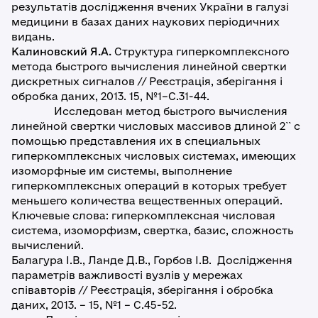
результатів дослідження вчених України в галузі
медицини в базах даних наукових періодичних
видань.
Калиновский Я.А.
Структура гиперкомплексного
метода быстрого вычисления линейной свертки
дискретных сигналов // Реєстрація, зберігання і
обробка даних, 2013. 15, №1–С.31-44.
Исследован метод быстрого вычисления
линейной свертки числовых массивов длиной 2`` с
помощью представления их в специальных
гиперкомплексных числовых системах, имеющих
изоморфные им системы, выполнение
гиперкомплексных операций в которых требует
меньшего количества вещественных операций.
Ключевые слова: гиперкомплексная числовая
система, изоморфизм, свертка, базис, сложность
вычислений.
Балагура І.В., Ланде Д.В., Горбов І.В. Дослідження
параметрів важливості вузлів у мережах
співавторів // Реєстрація, зберігання і обробка
даних, 2013. – 15, №1 – С.45-52.