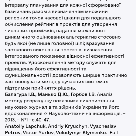
інтервалу планування для кожної сформованої
бази знань разом з визначенням множини
реперних точок часової шкали для подальшого
обчислення рейтингів проектів для утворення
числових проміжків; надання можливості
динамічного оцінювання альтернатив стосовно
будь якої (не лише головної) цілі; врахування
часткового виконання проектів; визначення
інтегрованого показника відносної ефективності
проектів. Удосконалення методу служать для
підвищення його ефективності та
функціональності і дозволяють ширше практично
застосовувати метод у сучасних системах
підтримки прийняття рішень.
Балагура І.В., Манько Д.Ю., Горбов І.В.
Аналіз
методу розрахунку показника використання
наукових журналів та збірників України та його
вдосконалення // Науково-технічна інформація. –
2013, – №1 –с.40-47.
Anatoliy Lapchuk, Andriy Kryuchyn, Vyacheslav
Petrov, Victor Yurlov, Volodymyr Klymenko.
Full