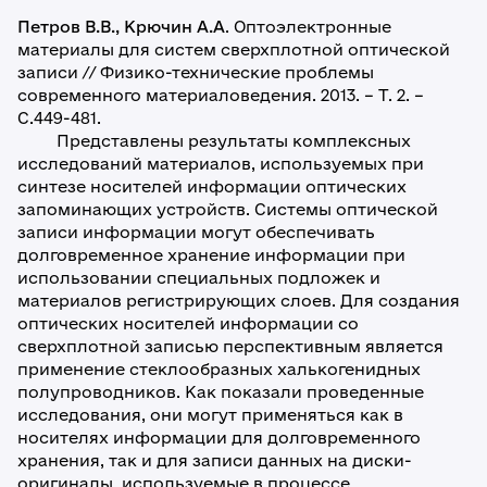
Петров В.В., Крючин А.А
. Оптоэлектронные
материалы для систем сверхплотной оптической
записи // Физико-технические проблемы
современного материаловедения. 2013. – Т. 2. –
С.449-481.
Представлены результаты комплексных
исследований материалов, используемых при
синтезе носителей информации оптических
запоминающих устройств. Системы оптической
записи информации могут обеспечивать
долговременное хранение информации при
использовании специальных подложек и
материалов регистрирующих слоев. Для создания
оптических носителей информации со
сверхплотной записью перспективным является
применение стеклообразных халькогенидных
полупроводников. Как показали проведенные
исследования, они могут применяться как в
носителях информации для долговременного
хранения, так и для записи данных на диски-
оригиналы, используемые в процессе