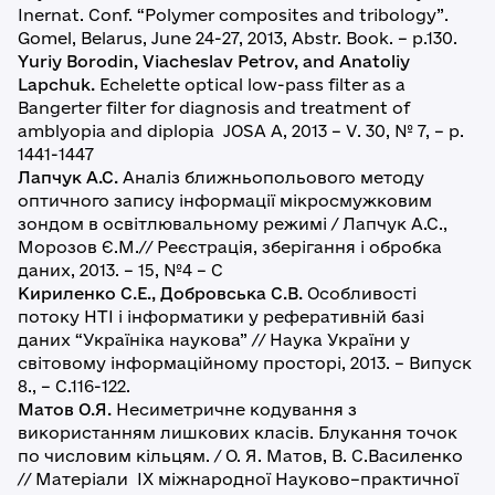
Inernat. Conf. “Polymer composites and tribology”.
Gomel, Belarus, June 24-27, 2013, Abstr. Book. – p.130.
Yuriy Borodin, Viacheslav Petrov, and Anatoliy
Lapchuk.
Echelette optical low-pass filter as a
Bangerter filter for diagnosis and treatment of
amblyopia and diplopia JOSA A, 2013 – V. 30, № 7, – p.
1441-1447
Лапчук А.С.
Аналіз ближньопольового методу
оптичного запису інформації мікросмужковим
зондом в освітлювальному режимі / Лапчук А.С.,
Морозов Є.М.// Реєстрація, зберігання і обробка
даних, 2013. – 15, №4 – С
Кириленко С.Е., Добровська С.В.
Особливості
потоку НТІ і інформатики у реферативній базі
даних “Україніка наукова” // Наука України у
світовому інформаційному просторі, 2013. – Випуск
8., – С.116-122.
Матов О.Я.
Несиметричне кодування з
використанням лишкових класів. Блукання точок
по числовим кільцям. / О. Я. Матов, В. С.Василенко
// Матеріали ІХ міжнародної Науково–практичної