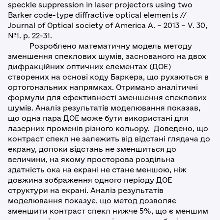
speckle suppression in laser projectors using two
Barker code-type diffractive optical elements //
Journal of Optical society of America A. – 2013 – V. 30,
№1. p. 22-31.
Розроблено математичну модель методу
зменшення спеклових шумів, заснованого на двох
дифракційних оптичних елементах (ДОЕ)
створених на основі коду Баркера, що рухаються в
ортогональних напрямках. Отримано аналітичні
формули для ефективності зменшення спеклових
шумів. Аналіз результатів моделювання показав,
що одна пара ДОЕ може бути використані для
лазерних променів різного кольору. Доведено, що
контраст спекл не залежить від відстані глядача до
екрану, допоки відстань не зменшиться до
величини, на якому просторова роздільна
здатність ока на екрані не стане меншою, ніж
довжина зображення одного періоду ДOЕ
структури на екрані. Аналіз результатів
моделювання показує, що метод дозволяє
зменшити контраст спекл нижче 5%, що є меншим