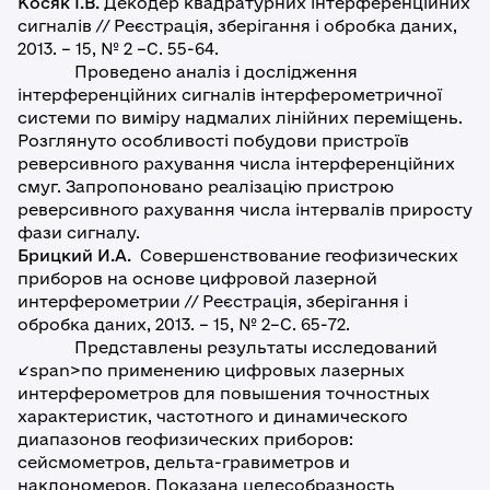
Косяк І.В.
Декодер квадратурних інтерференційних
сигналів // Реєстрація, зберігання і обробка даних,
2013. – 15, № 2 –С. 55-64.
Проведено аналіз і дослідження
інтерференційних сигналів інтерферометричної
системи по виміру надмалих лінійних переміщень.
Розглянуто особливості побудови пристроїв
реверсивного рахування числа інтерференційних
смуг. Запропоновано реалізацію пристрою
реверсивного рахування числа інтервалів приросту
фази сигналу.
Брицкий И.А.
Совершенствование геофизических
приборов на основе цифровой лазерной
интерферометрии // Реєстрація, зберігання і
обробка даних, 2013. – 15, № 2–С. 65-72.
Представлены результаты исследований
</span>по применению цифровых лазерных
интерферометров для повышения точностных
характеристик, частотного и динамического
диапазонов геофизических приборов:
сейсмометров, дельта-гравиметров и
наклономеров. Показана целесобразность