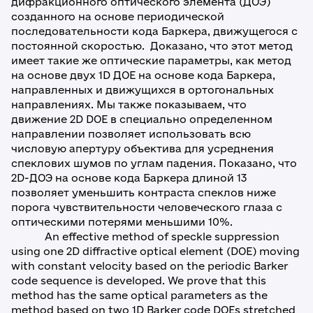
дифракционного оптического элемента (ДOЭ)
созданного на основе периодической
последовательности кода Баркера, движущегося с
постоянной скоростью. Доказано, что этот метод
имеет такие же оптические параметры, как метод
на основе двух 1D ДOE на основе кода Баркера,
направленных и движущихся в ортогональных
направлениях. Мы также показываем, что
движение 2D DOE в специально определенном
направлении позволяет использовать всю
числовую апертуру объектива для усреднения
спеклових шумов по углам падения. Показано, что
2D-ДОЭ на основе кода Баркера длиной 13
позволяет уменьшить контраста спеклов ниже
порога чувствительности человеческого глаза с
оптическими потерями меньшими 10%.
An effective method of speckle suppression
using one 2D diffractive optical element (DOE) moving
with constant velocity based on the periodic Barker
code sequence is developed. We prove that this
method has the same optical parameters as the
method based on two 1D Barker code DOEs stretched