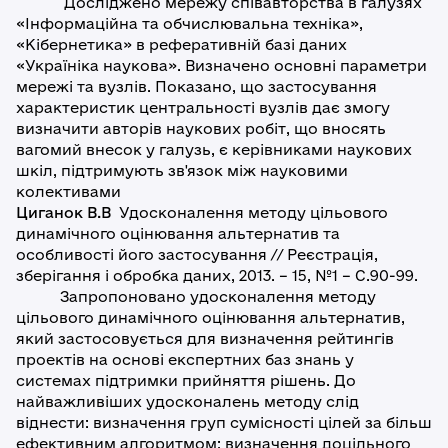
Досліджено мережу співавторства в галузях
«Інформаційна та обчислювальна техніка»,
«Кібернетика» в реферативній базі даних
«Україніка наукова». Визначено основні параметри
мережі та вузлів. Показано, що застосування
характеристик центральності вузлів дає змогу
визначити авторів наукових робіт, що вносять
вагомий внесок у галузь, є керівниками наукових
шкіл, підтримують зв'язок між науковими
колективами
Циганок В.В
Удосконалення методу цільового
динамічного оцінювання альтернатив та
особливості його застосування // Реєстрація,
зберігання і обробка даних, 2013. – 15, №1 – С.90-99.
Запропоновано удосконалення методу
цільового динамічного оцінювання альтернатив,
який застосовується для визначення рейтингів
проектів на основі експертних баз знань у
системах підтримки прийняття рішень. До
найважливіших удосконалень методу слід
віднести: визначення груп сумісності цілей за більш
ефективним алгоритмом; визначення доцільного