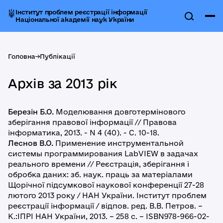
Інститут проблем реєстрації інформації
Національної академії наук України
Головна
->
Публікації
Архів за 2013 рік
Березін Б.О.
Моделювання довготермінового
зберігання правової інформації // Правова
інформатика, 2013. - N 4 (40). - С. 10-18.
Леснов В.О.
Применение инструментальной
системы программирования LabVIEW в задачах
реального времени // Реєстрація, зберігання і
обробка даних: зб. наук. праць за матеріалами
Щорічної підсумкової наукової конференції 27-28
лютого 2013 року / НАН України. Інститут проблем
реєстрації інформації / відпов. ред. В.В. Петров. –
К.:ІПРІ НАН України, 2013. – 258 с. – ISBN978-966-02-