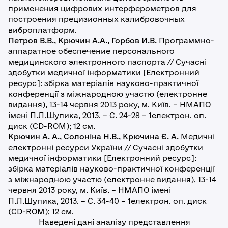
применения цифрових интерферометров для
построения прецизионных калибровочных
виброплатформ.
Петров В.В., Крючин А.А., Горбов И.В.
Программно-
аппаратное обеспечение персонального
медицинского электронного паспорта // Сучасні
здобутки медичної інформатики [Електронний
ресурс]: збірка матеріалів науково-практичної
конференції з міжнародною участю (електронне
видання), 13-14 червня 2013 року, м. Київ. – НМАПО
імені П.Л.Шупика, 2013. – С. 24-28 – 1електрон. оп.
диск (CD-ROM); 12 см.
Крючин А. А., Солоніна Н.В., Крючина Є. А.
Медичні
електронні ресурси України // Сучасні здобутки
медичної інформатики [Електронний ресурс]:
збірка матеріалів науково-практичної конференції
з міжнародною участю (електронне видання), 13-14
червня 2013 року, м. Київ. – НМАПО імені
П.Л.Шупика, 2013. – С. 34-40 – 1електрон. оп. диск
(CD-ROM); 12 см.
Наведені дані аналізу представлення