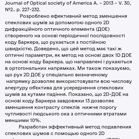
Journal of Optical society of America A. – 2013 – V. 30,
№2.. p. 227-232.
Розроблено ефективний метод зменшення
спеклових шумів за допомогою одного 2D
дифракційного оптичного елемента (ДOE)
створеного на основі періодичної послідовності
коду Баркера, що рухається з постійною
швидкістю. Доведено, що цей метод має такі ж
оптичні параметри, як метод на основі двох 1D ДOE
на основі коду Баркера. що направлені і рухаються
в ортогональних напрямках. Ми також показуємо,
що рух 2D ДOE у спеціально визначеному
напрямку дозволяє використовувати всю числову
апертуру об'єктива для усереднення спеклових
шумів за кутами падіння. Показано, що 2D-ДОЕ на
основі коду Баркера завдовжки 13 дозволяє
зменшення контрасту спеклів нижче порогу
чутливості людського ока з оптичними втратами
меншими 10%.
Разработан эффективный метод подавления
спеклових шумов с помощью одного 2D