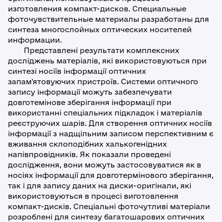
изготовления компакт-дисков. Специальные
фоточувствительные материалы разработаны для
синтеза многослойных оптических носителей
информации.
Представлені результати комплексних
досліджень матеріалів, які використовуються при
синтезі носіїв інформації оптичних
запам'ятовуючих пристроїв. Системи оптичного
запису інформації можуть забезпечувати
довготемінове зберігання інформації при
використанні спеціальних підкладок і матеріалів
реєструючих шарів. Для створення оптичних носіїв
інформації з надщільним записом перспективним є
вживання склоподібних халькогенідних
напівпровідників. Як показали проведені
дослідження, вони можуть застосовуватися як в
носіях інформації для довготермінового зберігання,
так і для запису даних на диски-оригінали, які
використовуються в процесі виготовлення
компакт-дисків. Спеціальні фоточутливі матеріали
розроблені для синтезу багатошарових оптичних