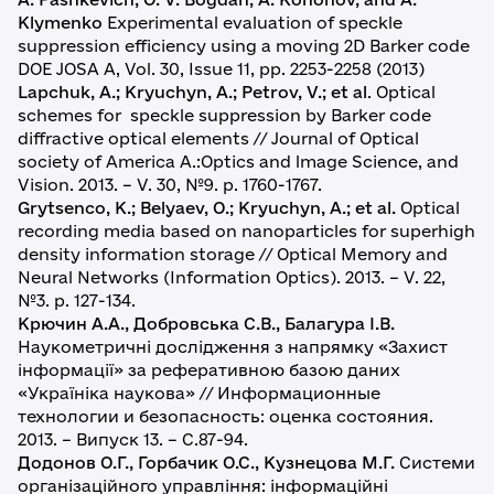
Klymenko
Experimental evaluation of speckle
suppression efficiency using a moving 2D Barker code
DOE JOSA A, Vol. 30, Issue 11, pp. 2253-2258 (2013)
Lapchuk, A.; Kryuchyn, A.; Petrov, V.; et al
. Optical
schemes for speckle suppression by Barker code
diffractive optical elements // Journal of Optical
society of America A.:Optics and lmage Science, and
Vision. 2013. – V. 30, №9. p. 1760-1767.
Grytsenco, K.; Belyaev, O.; Kryuchyn, A.; et al.
Optical
recording media based on nanoparticles for superhigh
density information storage // Optical Memory and
Neural Networks (Information Optics). 2013. – V. 22,
№3. p. 127-134.
Крючин А.А., Добровська С.В., Балагура І.В.
Наукометричні дослідження з напрямку «Захист
інформації» за реферативною базою даних
«Україніка наукова» // Информационные
технологии и безопасность: оценка состояния.
2013. – Випуск 13. – С.87-94.
Додонов О.Г., Горбачик О.С., Кузнецова М.Г.
Системи
організаційного управління: інформаційні