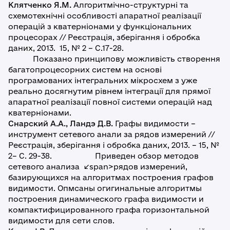
Клятченко Я.М.
Алгоритмічно-структурні та
схемотехнічні особливості апаратної реалізації
операцій з кватерніонами у функціональних
процесорах // Реєстрація, зберігання і обробка
даних, 2013. 15, № 2 – С.17-28.
Показано принципову можливість створення
багатопроцесорних систем на основі
програмованих інтегральних мікросхем з уже
реально досягнутим рівнем інтеграції для прямої
апаратної реалізації повної системи операцій над
кватерніонами.
Снарский А.А., Ландэ Д.В.
Графы видимости –
инструмент сетевого анали за рядов измерений //
Реєстрація, зберігання і обробка даних, 2013. – 15, №
2– С. 29-38. Приведен обзор методов
сетевого анализа </span>рядов измерений,
базирующихся на алгоритмах построения графов
видимости. Опмсаны огигинальные алгоритмы
построения динамического графа видимости и
компактифицированного графа горизонтальной
видимости для сети слов.