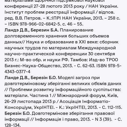
матеріалами Щорічної підсумкової наукової
конференції 27-28 лютого 2013 року / НАН України.
Інститут проблем реєстрації інформації / відпов.
ред. В.В. Петров. – К.:ІПРІ НАН України, 2013. – 258 с.
– ISBN 978-966-02-6842-5. с. 46 – 55.
Ландэ Д.В., Березин Б.А.
Планирование
долговременного хранения больших объемов
данных// Наука и образование в XXI веке: сборник
научных трудов по материалам Международной
научно-практической конференции 30 сентября
2013 г.: М-во обр. и науки РФ. Тамбов: Изд-во ТРОО
Бизнес-Наука-Общество, 2013. - С. 62-63. ISBN 978-5-
4343-0377-4
Ланде Д.В., Березін Б.О.
Моделі загроз при
довготерміновому зберіганні великих об'ємів даних
// Проблеми розвитку інформаційного суспільства:
матеріали. Частина 1 // Міжнародний форум, Київ,
26-29 листопада 2013 р / Асоціація Інформатіо-
Консорціум, УкрІНТЕІ. - К.: УкрІНТЕІ, 2013. - С. 112-115.
Березін Б.О.
Довготермінове зберігання правової
інформації // Інформація і право, 2013. - N 3 (39). - С.
128-134.