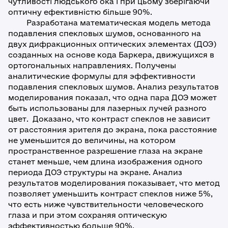
чутливості людського ока і при цьому зберігаючи
оптичну ефективністю більше 90%.
Разработана математическая модель метода
подавления спекловых шумов, основанного на
двух дифракционных оптических элементах (ДОЭ)
созданных на основе кода Баркера, движущихся в
ортогональных направлениях. Получены
аналитические формулы для эффективности
подавления спекловых шумов. Анализ результатов
моделирования показал, что одна пара ДОЭ может
быть использованы для лазерных лучей разного
цвет. Доказано, что контраст спеклов не зависит
от расстояния зрителя до экрана, пока расстояние
не уменьшится до величины, на котором
пространственное разрешение глаза на экране
станет меньше, чем длина изображения одного
периода ДOЭ структуры на экране. Анализ
результатов моделирования показывает, что метод
позволяет уменьшить контраст спеклов ниже 5%,
что есть ниже чувствительности человеческого
глаза и при этом сохраняя оптическую
эффективностью больше 90%.