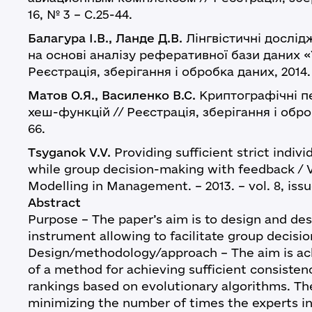
16, № 3 – С.25-44.
Балагура І.В., Ланде Д.В.
Лінгвістичні дослід
на основі аналізу реферативної бази даних «
Реєстрація, зберігання і обробка даних, 2014. 
Матов О.Я., Василенко В.С.
Криптографічні п
хеш-функцій // Реєстрація, зберігання і обробк
66.
Tsyganok V.V.
Providing sufficient strict indivi
while group decision-making with feedback / V
Modelling in Management. – 2013. – vol. 8, issue
Abstract
Purpose – The paper’s aim is to design and d
instrument allowing to facilitate group decis
Design/methodology/approach – The aim is a
of a method for achieving sufficient consistenc
rankings based on evolutionary algorithms. Th
minimizing the number of times the experts in