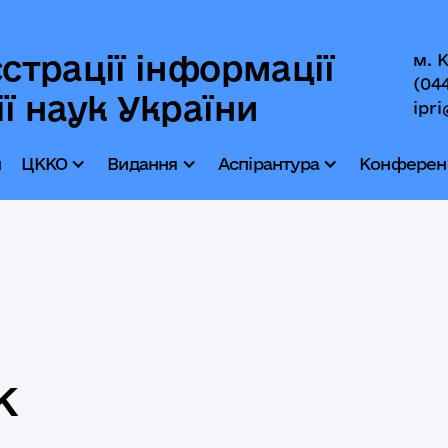
страції інформації
м. 
(04
ї наук України
ipri
и
ЦККО
Видання
Аспірантура
Конференц
к