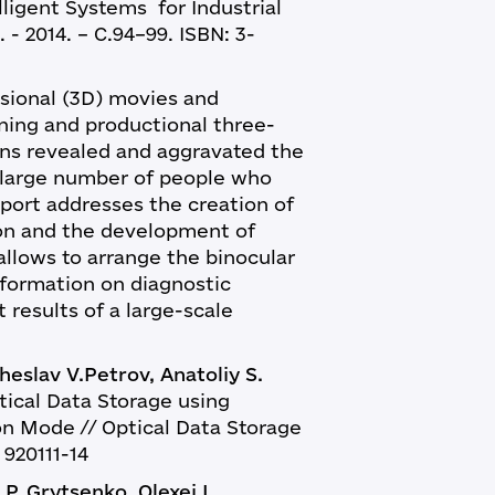
ligent Systems for Industrial
- 2014. – С.94–99. ISBN: 3-
nal (3D) movies and
arning and productional three-
ons revealed and aggravated the
 large number of people who
eport addresses the creation of
ion and the development of
allows to arrange the binocular
information on diagnostic
 results of a large-scale
eslav V.Petrov, Anatoliy S.
tical Data Storage using
on Mode // Optical Data Storage
 920111-14
P. Grytsenko, Olexei I.