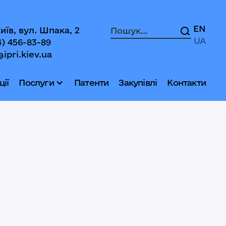
EN
Київ, вул. Шпака, 2
UA
4) 456-83-89
@ipri.kiev.ua
ії
Послуги
Патенти
Закупівлі
Контакти