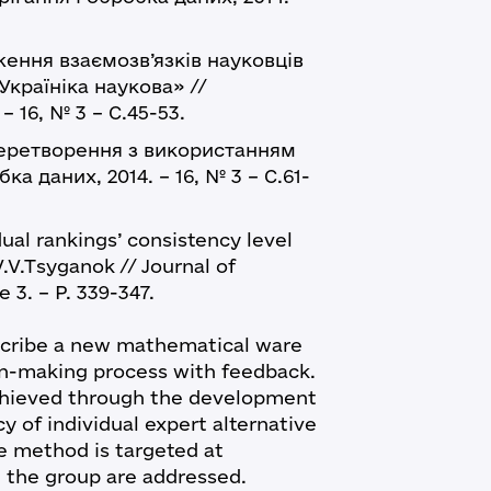
ження взаємозв’язків науковців
Україніка наукова» //
– 16, № 3 – С.45-53.
еретворення з використанням
а даних, 2014. – 16, № 3 – С.61-
dual rankings’ consistency level
.V.Tsyganok // Journal of
 3. – P. 339-347.
escribe a new mathematical ware
ion-making process with feedback.
chieved through the development
y of individual expert alternative
e method is targeted at
 the group are addressed.