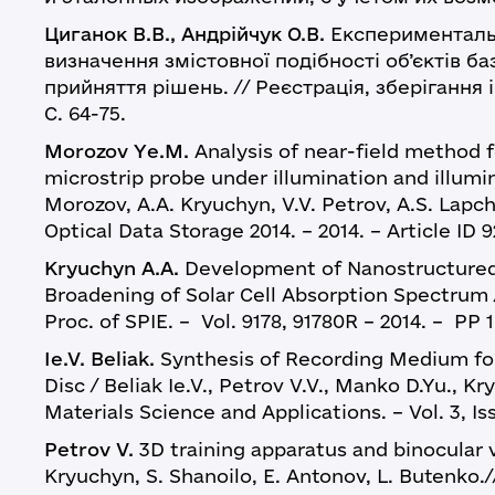
Циганок В.В., Андрійчук О.В.
Експерименталь
визначення змістовної подібності об’єктів б
прийняття рішень. // Реєстрація, зберігання і
С. 64-75.
Morozov Ye.M.
Analysis of near-field method f
microstrip probe under illumination and illumi
Morozov, A.A. Kryuchyn, V.V. Petrov, A.S. Lapch
Optical Data Storage 2014. – 2014. – Article ID 92
Kryuchyn A.A.
Development of Nanostructured
Broadening of Solar Cell Absorption Spectrum / 
Proc. of SPIE. – Vol. 9178, 91780R – 2014. – PP 1
Ie.V. Beliak.
Synthesis of Recording Medium fo
Disc / Beliak Ie.V., Petrov V.V., Manko D.Yu., K
Materials Science and Applications. – Vol. 3, Iss
Petrov V.
3D training apparatus and binocular 
Kryuchyn, S. Shanoilo, E. Antonov, L. Butenko.