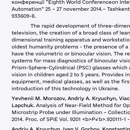
конференції “Eighth World Conferenceon Intel
Automation” 25 – 27 november 2014.– Tashkent. 
933609-8.
The rapid development of three-dimensio
television, the creation of a broad class of le
dimensional training apparatus and workstati
oldest humanity problems - the presence of a
have the volumetric or binocular vision. The r
systems for mass diagnostics of binocular vis
Prism-Sphere-Cylindrical (PSC) glasses which 
vision in children aged 2 to 5 years. Provides 
equipment, medical glasses, as well as the first
introduction of this technology in Ukraine.
Yevhenii M. Morozov, Andriy A. Kryuchyn, Viach
Lapchuk.
Analysis of Near-Field Method for Op
Microstrip Probe under Illumination – Collecti
2014. Proc. of SPIE Vol. 9201 <b>P</b>.920111-1 -
Andriy A. Kryuchyn, Ivan V. Gorbov, Konstantin 