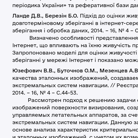
періодика України» та реферативної бази да
Ланде Д.В., Березін Б.О.
Підхід до оцінки жив
довготерміновому зберіганні в інтернет-сере
зберігання і обробка даних, 2014. – 16, № 4 – С
Визначено особливості представлення на
Інтернет, що впливають на їхню живучість п
Запропоновано моделі для оцінки живучості 
зберіганні у мережі Інтернет і показано мож
Юзефович В.В., Буточнов О.М., Мезенцев А.В
качества эталонных изображений, создавае
экстремальных систем навигации. // Реєстрац
2014. – 16, № 4 – С.44-53.
Рассмотрен подход к решению задачи оц
изображений поверхности визирования, соз
управляемых летательных аппаратов, за сч
экстремальных систем навигации. Данную з
основе анализа характеристик критериальн
и эталонных изображений, с учетом их воз