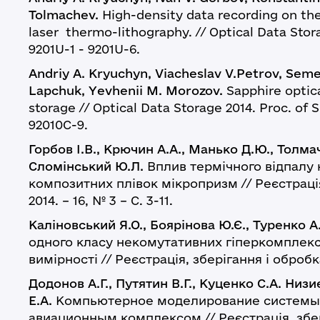
Tolmachev.
High-density data recording on the
laser thermo-lithography. // Optical Data Storag
9201U-1 - 9201U-6.
Andriy A. Kryuchyn, Viacheslav V.Petrov, Seme
Lapchuk, Yevhenii M. Morozov.
Sapphire optica
storage // Optical Data Storage 2014. Proc. of S
92010C-9.
Горбов І.В., Крючин А.А., Манько Д.Ю., Толмач
Сломінський Ю.Л.
Вплив термічного відпалу 
композитних плівок мікропризм // Реєстрація
2014. – 16, № 3 – С. 3-11.
Каліновський Я.О., Боярінова Ю.Є., Туренко А.
одного класу некомутативних гіперкомплекс
вимірності // Реєстрація, зберігання і обробка 
Додонов А.Г., Путятин В.Г., Куценко С.А. Низ
Е.А.
Компьютерное моделирование системы 
авиационным комплексом // Реєстрація, збері