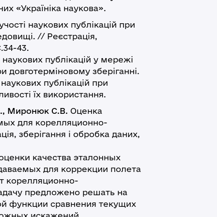
них «Україніка наукова».
учості наукових публікацій при
довищі. // Реєстрація,
.34-43.
укових публікацій у мережі
ри довготерміновому зберіганні.
наукових публікацій при
ливості їх використання.
., Миронюк С.В.
Оценка
мых для корелляционно-
ія, зберігання і обробка даних,
енки качества эталонных
даваемых для коррекции полета
ет корелляционно-
адачу предложено решать на
ой функции сравнения текущих
можных искажений.