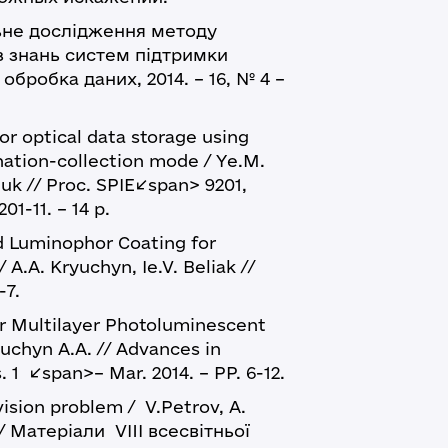
не дослідження методу
аз знань систем підтримки
 обробка даних, 2014. – 16, № 4 –
or optical data storage using
nation-collection mode / Ye.M.
uk // Proc. SPIE</span> 9201,
01-11. – 14 p.
 Luminophor Coating for
A.A. Kryuchyn, Ie.V. Beliak //
-7.
r Multilayer Photoluminescent
ryuchyn A.A. // Advances in
. 1 </span>– Mar. 2014. – PP. 6-12.
vision problem / V.Petrov, A.
// Матеріали VIII всесвітньої