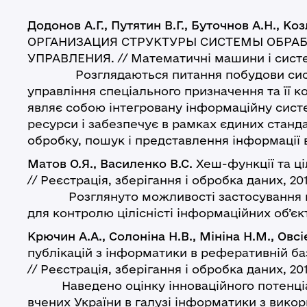
Додонов А.Г., Путятин В.Г., Буточнов А.Н., Ко
ОРГАНИЗАЦИЯ СТРУКТУРЫ СИСТЕМЫ ОБРА
УПРАВЛЕНИЯ. // Математичні машини і системи
Розглядаються питання побудови систе
управління спеціального призначення та її к
являє собою інтегровану інформаційну систе
ресурси і забезпечує в рамках єдиних станда
обробку, пошук і представлення інформації в
Матов О.Я., Василенко В.С.
Хеш-функції та ці
// Реєстрація, зберігання і обробка даних, 2014.
Розглянуто можливості застосування ві
для контролю цілісністі інформаційних об’єкт
Крючин А.А., Солоніна Н.В., Мініна Н.М., Овс
публікацій з інформатики в реферативній б
// Реєстрація, зберігання і обробка даних, 2014
Наведено оцінку інноваційного потенціа
вчених України в галузі інформатики з вико