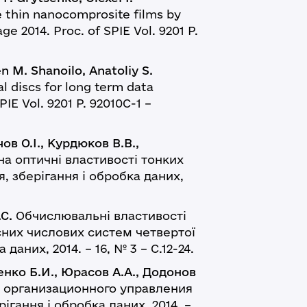
 thin nanocomprosite films by
e 2014. Proc. of SPIE Vol. 9201 P.
n M. Shanoilo, Anatoliy S.
l discs for long term data
PIE Vol. 9201 P. 92010C-1 –
ов О.І., Курдюков В.В.,
на оптичні властивості тонких
, зберігання і обробка даних,
С.
Обчислювальні властивості
них числових систем четвертої
даних, 2014. – 16, № 3 – С.12-24.
иенко Б.И., Юрасов А.А., Додонов
организационного управления
гання і обробка даних, 2014. –