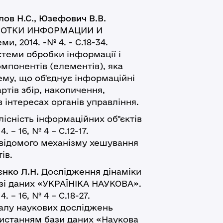
злов Н.С., Юзефович В.В.
БОТКИ ИНФОРМАЦИИ И
, 2014. -№ 4. - С.18-34.
ми обробки інформації і
омпонентів (елементів), яка
му, що об'єднує інформаційні
ртів збір, накопичення,
 інтересах органів управління.
лісність інформаційних об"єктів
 – 16, № 4 – С.12-17.
домого механізму хешування
ів.
ієнко Л.Н.
Дослідження дінаміки
азі даних «УКРАЇНІКА НАУКОВА».
. – 16, № 4 – С.18-27.
лу наукових досліджень
ристанням бази даних «Наукова