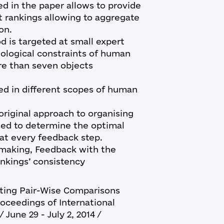
d in the paper allows to provide
rt rankings allowing to aggregate
on.
d is targeted at small expert
ological constraints of human
re than seven objects
ed in different scopes of human
original approach to organising
sed to determine the optimal
at every feedback step.
-making, Feedback with the
ankings’ consistency
ing Pair-Wise Comparisons
roceedings of International
June 29 - July 2, 2014 /