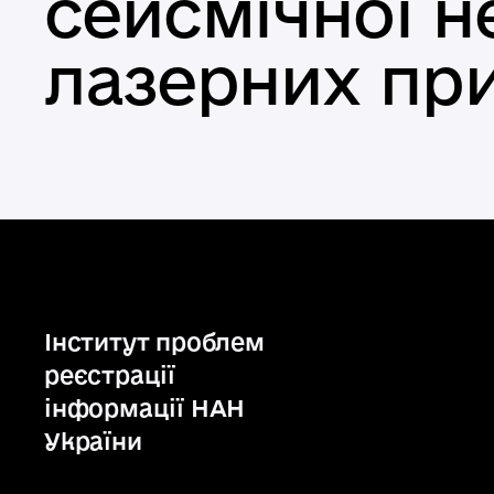
сейсмічної н
лазерних при
Інститут проблем
реєстрації
інформації НАН
України