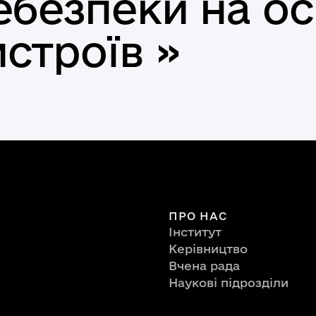
ебезпеки на ос
строїв »
ПРО НАС
Інститут
Керівництво
Вчена рада
Наукові підрозділи