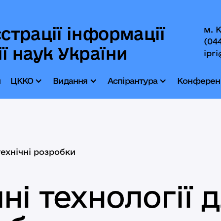
страції інформації
м. 
(04
ї наук України
ipri
и
ЦККО
Видання
Аспірантура
Конференц
ехнічні розробки
ні технології 