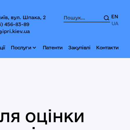
EN
Київ, вул. Шпака, 2
UA
4) 456-83-89
@ipri.kiev.ua
ії
Послуги
Патенти
Закупівлі
Контакти
для оцінки