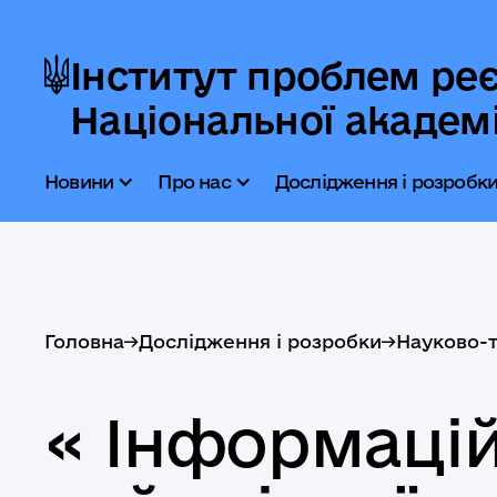
Інститут проблем реє
Національної академі
Новини
Про нас
Дослідження і розробк
Головна
->
Дослідження і розробки
->
Науково-т
« Інформацій