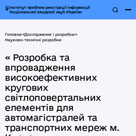
Інститут проблем реєстрації інформації
Національної академії наук України
Головна
->
Дослідження і розробки
->
Науково-технічні розробки
« Розробка та
впровадження
високоефективних
кругових
світлоповертальних
елементів для
автомагістралей та
транспортних мереж м.