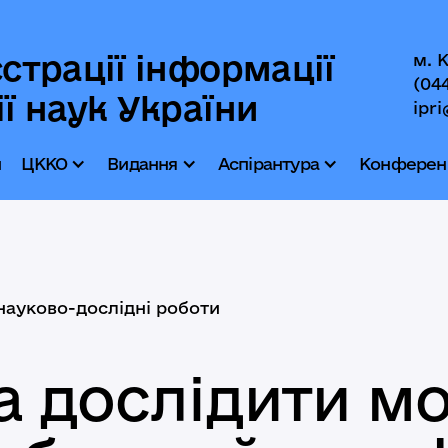
страції інформації
м. 
(04
ї наук України
ipri
и
ЦККО
Видання
Аспірантура
Конференц
науково-дослідні роботи
а дослідити мо