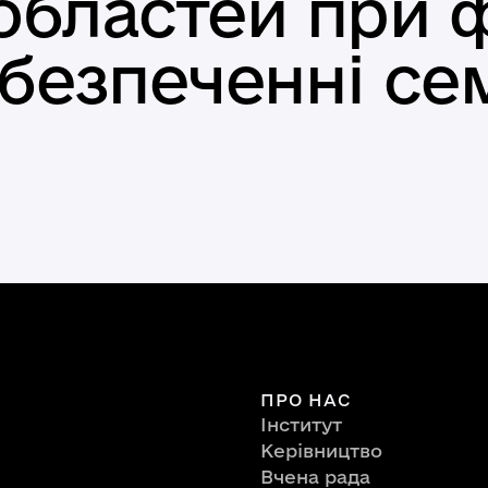
областей при 
забезпеченні с
ПРО НАС
Інститут
Керівництво
Вчена рада