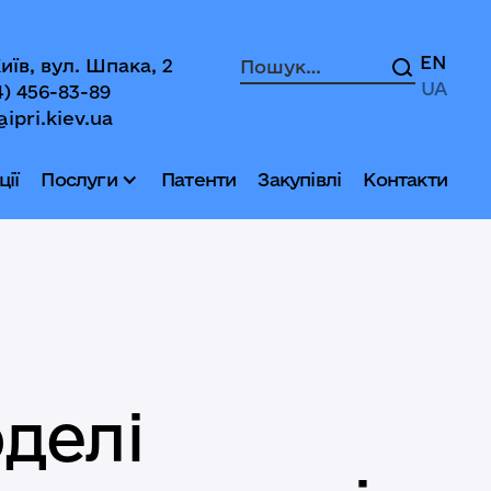
EN
Київ, вул. Шпака, 2
UA
4) 456-83-89
@ipri.kiev.ua
ії
Послуги
Патенти
Закупівлі
Контакти
делі