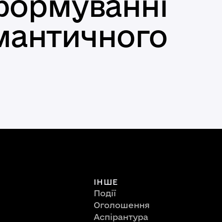
формуванні
емантичного
ІНШЕ
Події
Оголошення
Аспірантура