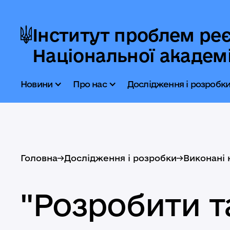
Інститут проблем реє
Національної академі
Новини
Про нас
Дослідження і розробк
Головна
->
Дослідження і розробки
->
Виконані 
"Розробити т